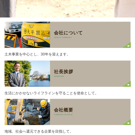
会社について
ABOUT COMPANY
土木事業を中心とし、30年を迎えます。
社長挨拶
GREETING
生活にかかせないライフラインを守ることを使命として。
会社概要
COMPANY PLOFILE
地域、社会へ還元できる企業を目指して。